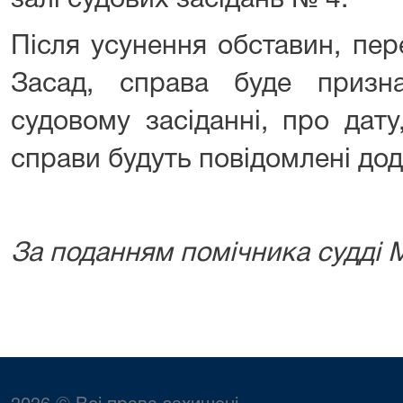
залі судових засідань № 4.
Після усунення обставин, пер
Засад, справа буде призн
судовому засіданні, про дату
справи будуть повідомлені дод
За поданням помічника судді 