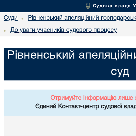
Судова влада 
Суди
Рівненський апеляційний господарськ
•
До уваги учасників судового процесу
•
Рівненський апеляційн
суд
Отримуйте інформацію лише 
Єдиний Контакт-центр судової влад