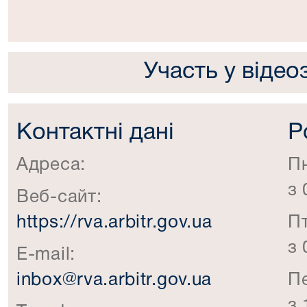
Участь у відео
Контактні дані
Р
Адреса:
П
з 
Веб-сайт:
https://rva.arbitr.gov.ua
П
з 
E-mail:
inbox@rva.arbitr.gov.ua
П
з 