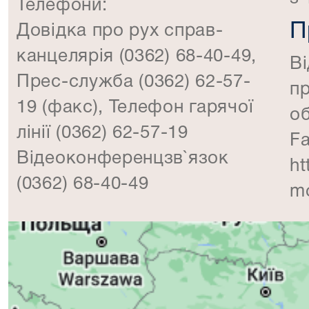
Телефони:
П
Довідка про рух справ-
канцелярія (0362) 68-40-49,
Ві
Прес-служба (0362) 62-57-
п
19 (факс), Телефон гарячої
об
лінії (0362) 62-57-19
F
Відеоконференцзв`язок
ht
(0362) 68-40-49
m