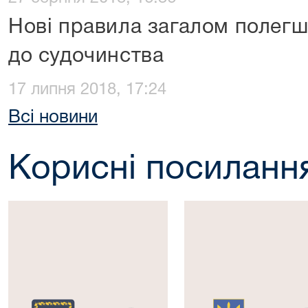
Нові правила загалом полег
до судочинства
17 липня 2018, 17:24
Всі новини
Корисні посиланн
Президент
Верховна
України
Рада
України