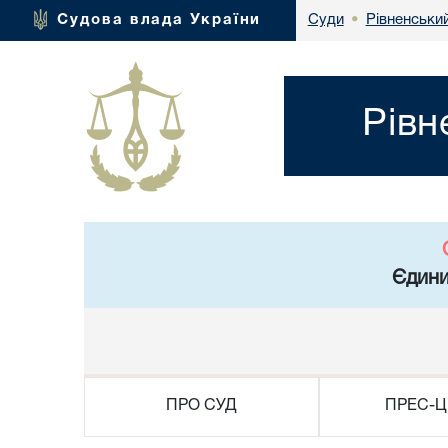
Рівненськи
Судова влада України
Суди
•
Рівн
Єдини
ПРО СУД
ПРЕС-Ц