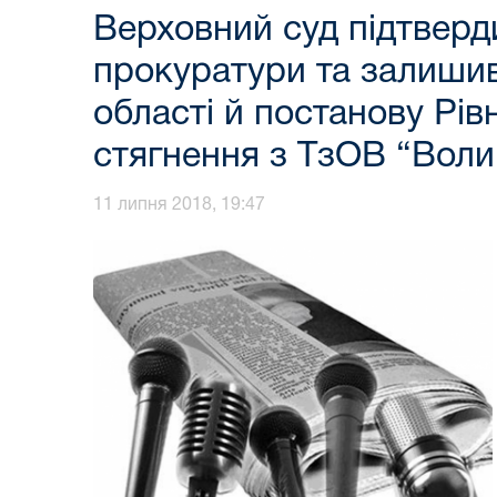
Верховний суд підтверди
прокуратури та залишив
області й постанову Рів
стягнення з ТзОВ “Вол
11 липня 2018, 19:47