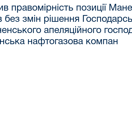
в правомірність позиції Мане
 без змін рішення Господарсь
ненського апеляційного госпо
инська нафтогазова компан